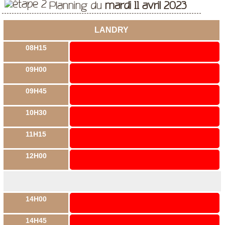
Planning du
mardi 11 avril 2023
LANDRY
08H15
09H00
09H45
10H30
11H15
12H00
14H00
14H45