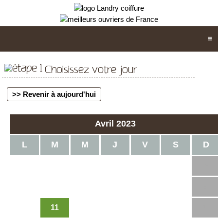
Choisissez votre jour
>> Revenir à aujourd'hui
Avril 2023
L
M
M
J
V
S
D
1
2
3
4
5
6
7
8
9
11
10
12
13
14
15
16