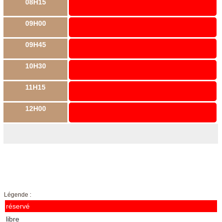
08H15
09H00
09H45
10H30
11H15
12H00
Légende :
réservé
libre