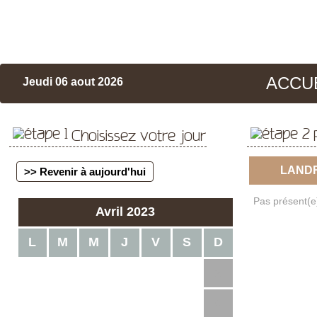
ACCU
Jeudi 06 aout 2026
Choisissez votre jour
LAND
>> Revenir à aujourd'hui
Pas présent(e)
Avril 2023
L
M
M
J
V
S
D
1
2
3
4
5
6
7
8
9