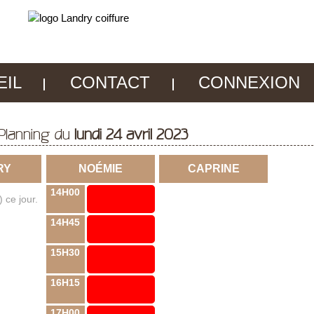
EIL
CONTACT
CONNEXION
Planning du
lundi 24 avril 2023
RY
NOÉMIE
CAPRINE
14H00
 ce jour.
14H45
15H30
16H15
17H00