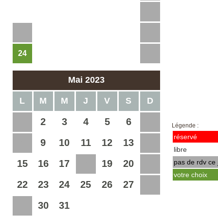
10
11
12
13
14
15
16
17
18
19
20
21
22
23
24
25
26
27
28
29
30
Mai 2023
L
M
M
J
V
S
D
2
3
4
5
6
1
7
Légende :
réservé
9
10
11
12
13
8
14
libre
15
16
17
19
20
pas de rdv ce 
18
21
votre choix
22
23
24
25
26
27
28
30
31
29