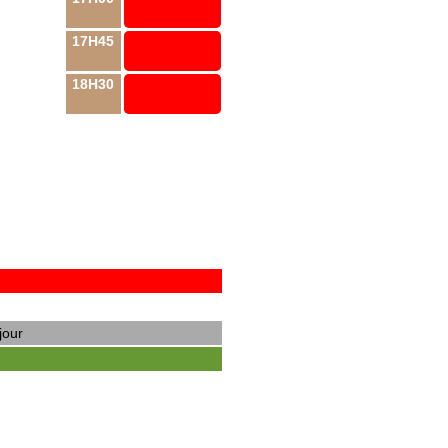
17H45
18H30
jour