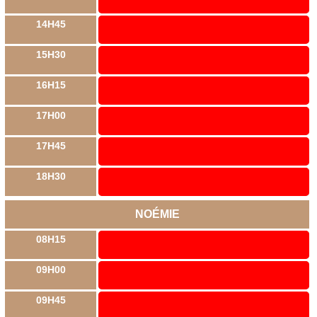
14H45
15H30
16H15
17H00
17H45
18H30
NOÉMIE
08H15
09H00
09H45