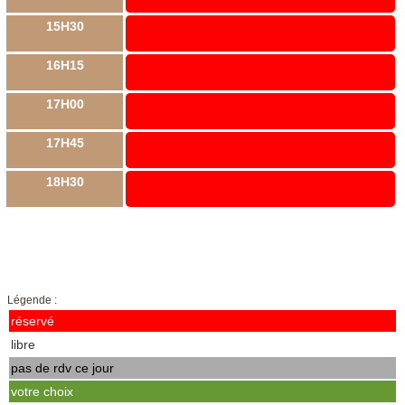
15H30
16H15
17H00
17H45
18H30
Légende :
réservé
libre
pas de rdv ce jour
votre choix