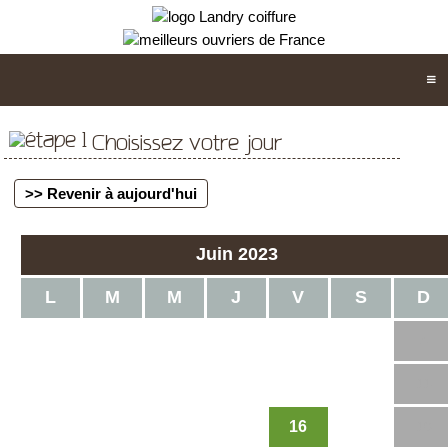
Choisissez votre jour
>> Revenir à aujourd'hui
Juin 2023
L
M
M
J
V
S
D
1
2
3
4
5
6
7
8
9
10
11
16
12
13
14
15
17
18