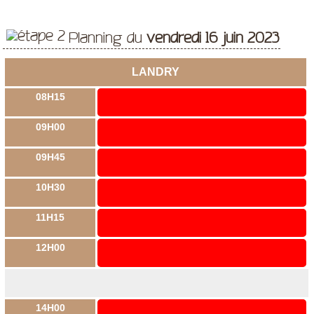
Planning du
vendredi 16 juin 2023
LANDRY
08H15
09H00
09H45
10H30
11H15
12H00
14H00