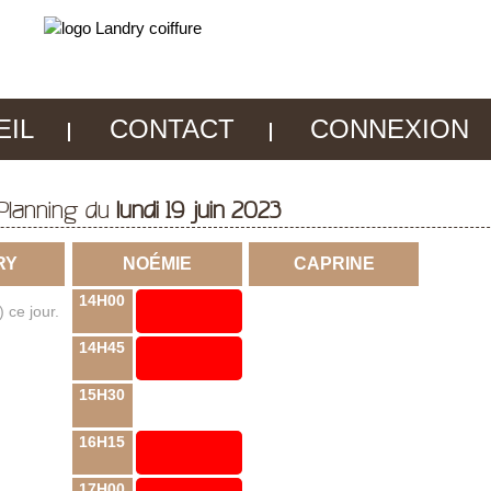
EIL
CONTACT
CONNEXION
Planning du
lundi 19 juin 2023
RY
NOÉMIE
CAPRINE
14H00
 ce jour.
14H45
15H30
16H15
17H00