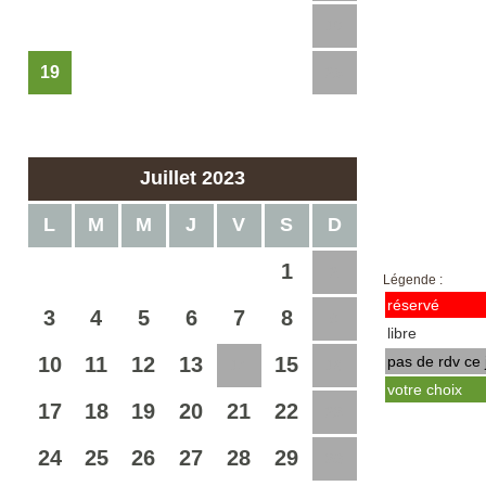
12
13
14
15
16
17
18
19
20
21
22
23
24
25
26
27
28
29
30
Juillet 2023
L
M
M
J
V
S
D
1
2
Légende :
réservé
3
4
5
6
7
8
9
libre
10
11
12
13
15
pas de rdv ce 
14
16
votre choix
17
18
19
20
21
22
23
24
25
26
27
28
29
30