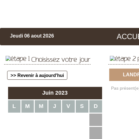
ACCU
Jeudi 06 aout 2026
Choisissez votre jour
LAND
>> Revenir à aujourd'hui
Pas présent(e)
Juin 2023
L
M
M
J
V
S
D
1
2
3
4
5
6
7
8
9
10
11