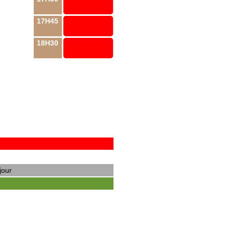
17H45
18H30
jour