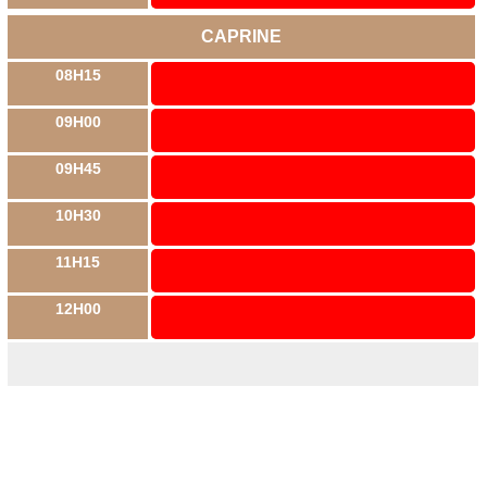
CAPRINE
08H15
09H00
09H45
10H30
11H15
12H00