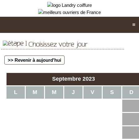
Choisissez votre jour
>> Revenir à aujourd'hui
Septembre 2023
L
M
M
J
V
S
D
1
2
3
4
5
6
7
8
9
10
11
12
13
14
15
16
17