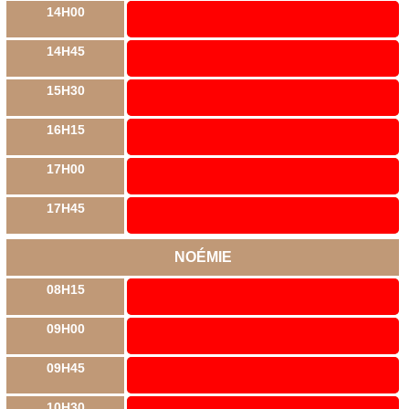
14H00
14H45
15H30
16H15
17H00
17H45
NOÉMIE
08H15
09H00
09H45
10H30