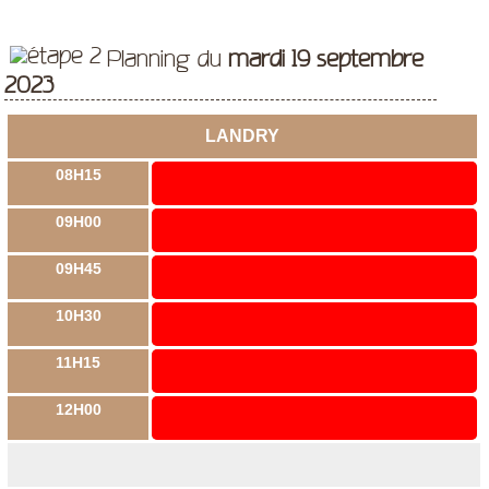
Planning du
mardi 19 septembre
2023
LANDRY
08H15
09H00
09H45
10H30
11H15
12H00