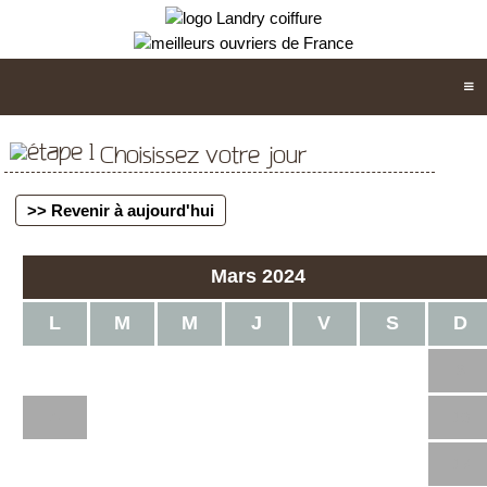
Choisissez votre jour
>> Revenir à aujourd'hui
Mars 2024
L
M
M
J
V
S
D
1
2
3
4
5
6
7
8
9
10
11
12
13
14
15
16
17