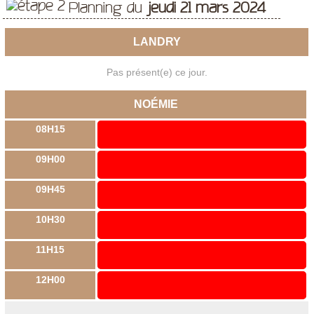
Planning du
jeudi 21 mars 2024
LANDRY
Pas présent(e) ce jour.
NOÉMIE
08H15
09H00
09H45
10H30
11H15
12H00