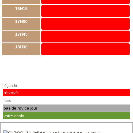
16H15
17H00
17H45
18H30
Légende :
réservé
libre
pas de rdv ce jour
votre choix