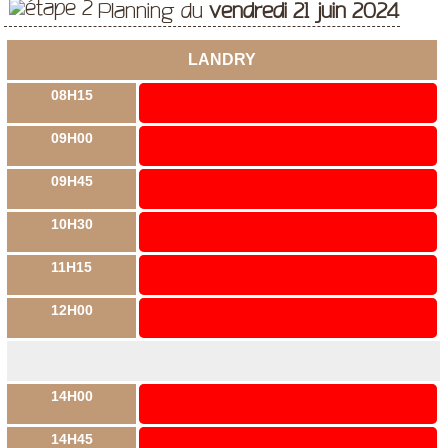
Planning du
vendredi 21 juin 2024
LANDRY
08H15
09H00
09H45
10H30
11H15
12H00
14H00
14H45