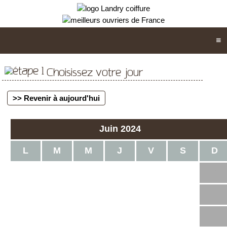
Choisissez votre jour
>> Revenir à aujourd'hui
Juin 2024
L
M
M
J
V
S
D
1
2
3
4
5
6
7
8
9
10
11
12
13
14
15
16