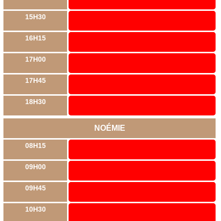
15H30
16H15
17H00
17H45
18H30
NOÉMIE
08H15
09H00
09H45
10H30