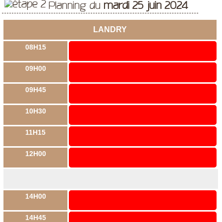
Planning du
mardi 25 juin 2024
LANDRY
08H15
09H00
09H45
10H30
11H15
12H00
14H00
14H45