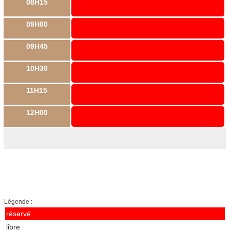
08H15
09H00
09H45
10H30
11H15
12H00
Légende :
réservé
libre