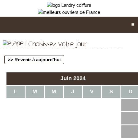
Choisissez votre jour
>> Revenir à aujourd'hui
Juin 2024
L
M
M
J
V
S
D
1
2
3
4
5
6
7
8
9
10
11
12
13
14
15
16