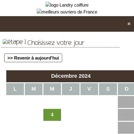
Choisissez votre jour
>> Revenir à aujourd'hui
Décembre 2024
L
M
M
J
V
S
D
1
4
2
3
5
6
7
8
9
10
11
12
13
14
15