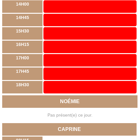
14H00
14H45
15H30
16H15
17H00
17H45
18H30
NOÉMIE
Pas présent(e) ce jour.
CAPRINE