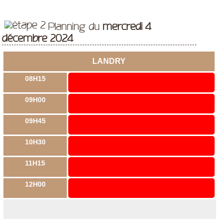
Planning du
mercredi 4
décembre 2024
LANDRY
08H15
09H00
09H45
10H30
11H15
12H00