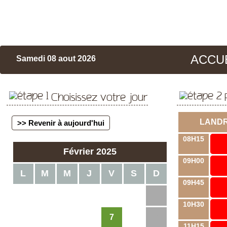
ACCU
Samedi 08 aout 2026
Choisissez votre jour
LAND
>> Revenir à aujourd'hui
08H15
Février 2025
09H00
L
M
M
J
V
S
D
09H45
1
2
10H30
7
3
4
5
6
8
9
11H15