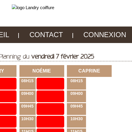
EIL
CONTACT
CONNEXION
Planning du
vendredi 7 février 2025
RY
NOÉMIE
CAPRINE
08H15
08H15
09H00
09H00
09H45
09H45
10H30
10H30
11H15
11H15