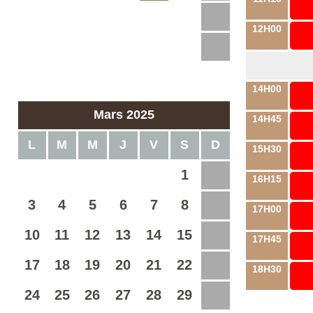
10
11
12
13
14
15
16
12H00
17
18
19
20
21
22
23
24
25
26
27
28
14H00
Mars 2025
14H45
L
M
M
J
V
S
D
15H30
1
2
16H15
3
4
5
6
7
8
9
17H00
10
11
12
13
14
15
16
17H45
17
18
19
20
21
22
23
18H30
24
25
26
27
28
29
30