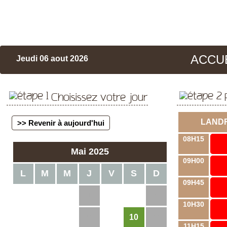
ACCU
Jeudi 06 aout 2026
Choisissez votre jour
LAND
>> Revenir à aujourd'hui
08H15
Mai 2025
09H00
L
M
M
J
V
S
D
09H45
1
2
3
4
10H30
10
5
6
7
8
9
11
11H15