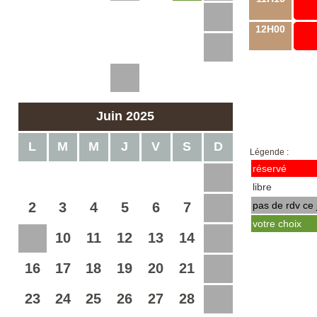
12
13
14
15
16
17
18
12H00
19
20
21
22
23
24
25
26
27
28
29
30
31
Juin 2025
L
M
M
J
V
S
D
Légende :
réservé
1
libre
2
3
4
5
6
7
pas de rdv ce 
8
votre choix
10
11
12
13
14
9
15
16
17
18
19
20
21
22
23
24
25
26
27
28
29