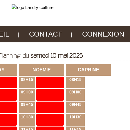
EIL
CONTACT
CONNEXION
Planning du
samedi 10 mai 2025
RY
NOÉMIE
CAPRINE
08H15
08H15
09H00
09H00
09H45
09H45
10H30
10H30
11H15
11H15