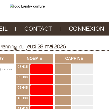
EIL
CONTACT
CONNEXION
Planning du
jeudi 28 mai 2026
RY
NOÉMIE
CAPRINE
08H15
 ce jour.
09H00
09H45
10H30
11H15