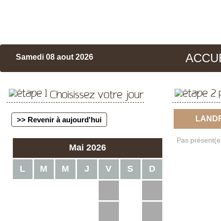
ACCU
Samedi 08 aout 2026
Choisissez votre jour
LAND
>> Revenir à aujourd'hui
Pas présent(e)
Mai 2026
L
M
M
J
V
S
D
1
2
3
4
5
6
7
8
9
10