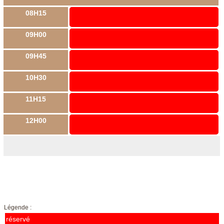
08H15
09H00
09H45
10H30
11H15
12H00
Légende :
réservé