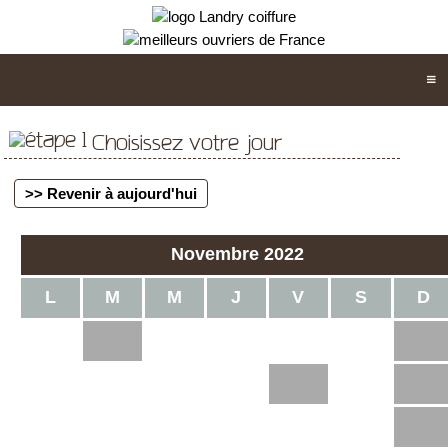
Choisissez votre jour
>> Revenir à aujourd'hui
Novembre 2022
L
M
M
J
V
S
D
1
2
3
4
5
6
7
8
9
10
11
12
13
14
15
16
17
18
19
20