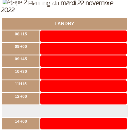
Planning du
mardi 22 novembre
2022
LANDRY
08H15
09H00
09H45
10H30
11H15
12H00
14H00