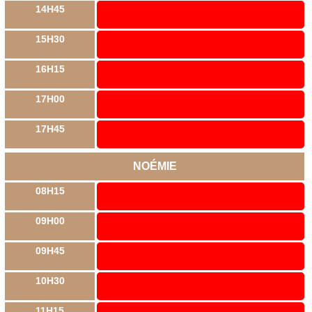
14H45
15H30
16H15
17H00
17H45
NOÉMIE
08H15
09H00
09H45
10H30
11H15