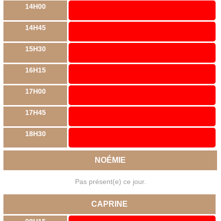
14H00
14H45
15H30
16H15
17H00
17H45
18H30
NOÉMIE
Pas présent(e) ce jour.
CAPRINE