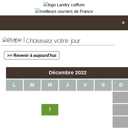
Choisissez votre jour
>> Revenir à aujourd'hui
Décembre 2022
L
M
M
J
V
S
D
1
2
3
4
7
5
6
8
9
10
11
12
13
14
15
16
17
18