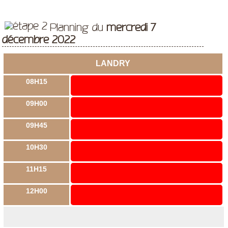
Planning du
mercredi 7
décembre 2022
LANDRY
08H15
09H00
09H45
10H30
11H15
12H00