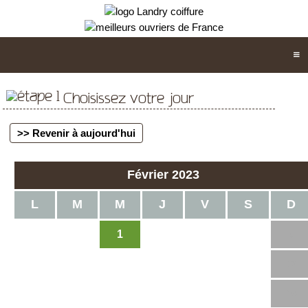
Choisissez votre jour
>> Revenir à aujourd'hui
Février 2023
L
M
M
J
V
S
D
1
2
3
4
5
6
7
8
9
10
11
12
13
14
15
16
17
18
19