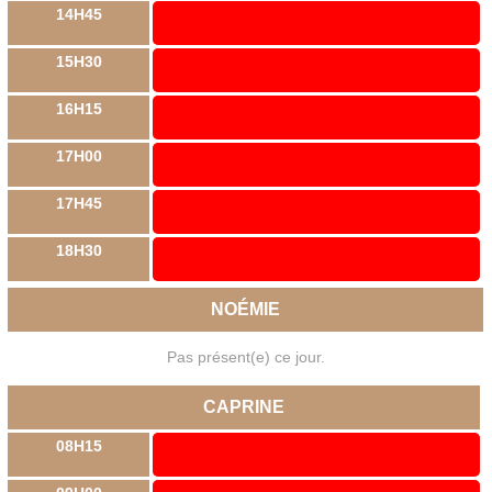
14H45
15H30
16H15
17H00
17H45
18H30
NOÉMIE
Pas présent(e) ce jour.
CAPRINE
08H15