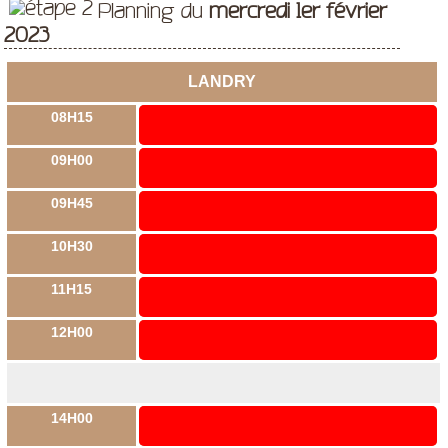
Planning du
mercredi 1er février
2023
LANDRY
08H15
09H00
09H45
10H30
11H15
12H00
14H00