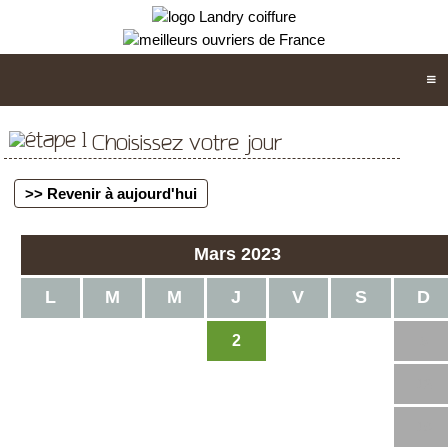
Choisissez votre jour
>> Revenir à aujourd'hui
Mars 2023
L
M
M
J
V
S
D
2
1
3
4
5
6
7
8
9
10
11
12
13
14
15
16
17
18
19