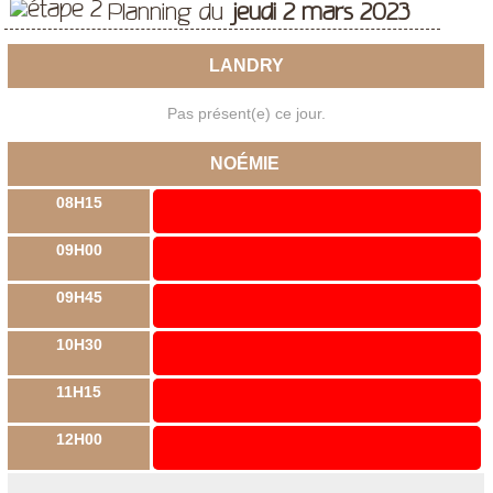
Planning du
jeudi 2 mars 2023
LANDRY
Pas présent(e) ce jour.
NOÉMIE
08H15
09H00
09H45
10H30
11H15
12H00