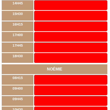
14H45
15H30
16H15
17H00
17H45
18H30
NOÉMIE
08H15
09H00
09H45
10H30