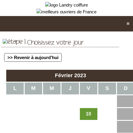
Choisissez votre jour
>> Revenir à aujourd'hui
Février 2023
L
M
M
J
V
S
D
1
2
3
4
5
10
6
7
8
9
11
12
13
14
15
16
17
18
19