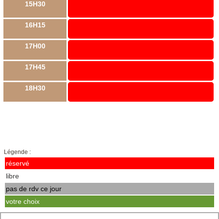
15H30
16H15
17H00
17H45
18H30
Légende :
réservé
libre
pas de rdv ce jour
votre choix