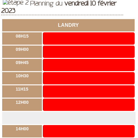
Planning du
vendredi 10 février
2023
LANDRY
08H15
09H00
09H45
10H30
11H15
12H00
14H00