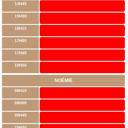
14H45
15H30
16H15
17H00
17H45
18H30
NOÉMIE
08H15
09H00
09H45
10H30