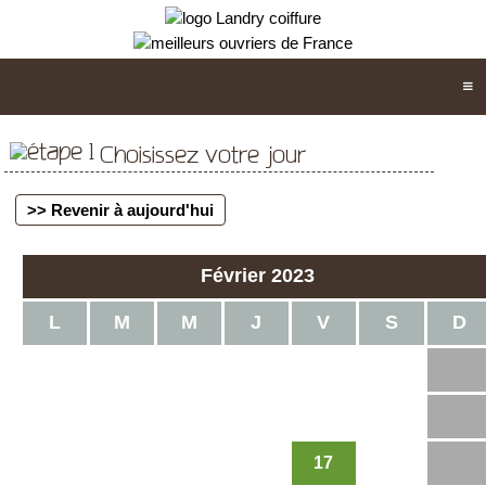
Choisissez votre jour
>> Revenir à aujourd'hui
Février 2023
L
M
M
J
V
S
D
1
2
3
4
5
6
7
8
9
10
11
12
17
13
14
15
16
18
19