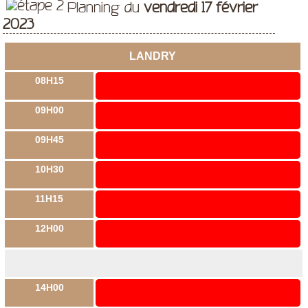
Planning du
vendredi 17 février
2023
LANDRY
08H15
09H00
09H45
10H30
11H15
12H00
14H00