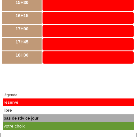
15H30
16H15
17H00
17H45
18H30
Légende :
réservé
libre
pas de rdv ce jour
votre choix