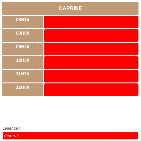
CAPRINE
08H15
09H00
09H45
10H30
11H15
12H00
Légende :
réservé