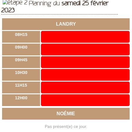
Planning du
samedi 25 février
2023
LANDRY
08H15
09H00
09H45
10H30
11H15
12H00
NOÉMIE
Pas présent(e) ce jour.