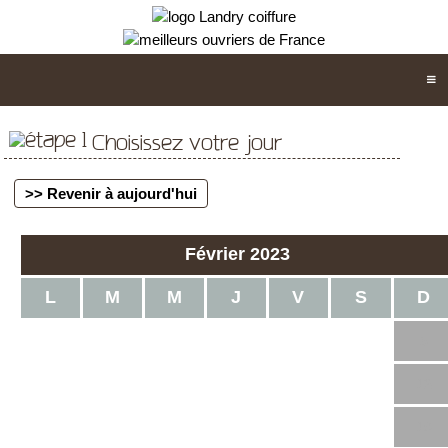
Choisissez votre jour
>> Revenir à aujourd'hui
Février 2023
L
M
M
J
V
S
D
1
2
3
4
5
6
7
8
9
10
11
12
13
14
15
16
17
18
19