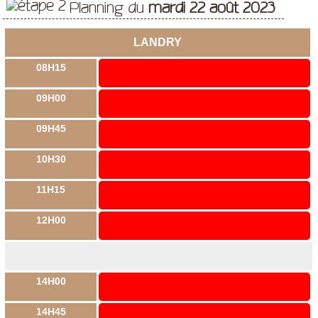
Planning du
mardi 22 août 2023
LANDRY
08H15
09H00
09H45
10H30
11H15
12H00
14H00
14H45