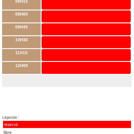
08H15
09H00
09H45
10H30
11H15
12H00
Légende :
réservé
libre