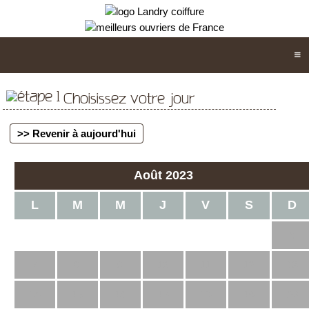
Choisissez votre jour
>> Revenir à aujourd'hui
Août 2023
L
M
M
J
V
S
D
1
2
3
4
5
6
7
8
9
10
11
12
13
14
15
16
17
18
19
20