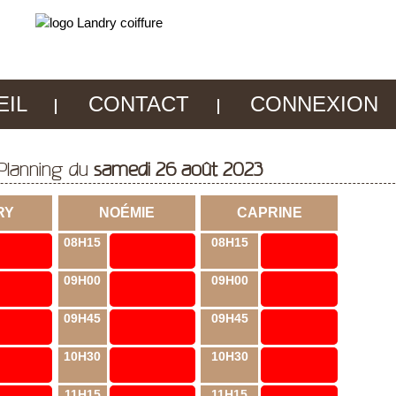
EIL
CONTACT
CONNEXION
Planning du
samedi 26 août 2023
RY
NOÉMIE
CAPRINE
08H15
08H15
09H00
09H00
09H45
09H45
10H30
10H30
11H15
11H15