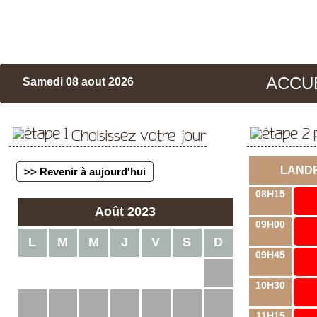
ACCU
Samedi 08 aout 2026
Choisissez votre jour
LAND
>> Revenir à aujourd'hui
08H15
Août 2023
09H00
L
M
M
J
V
S
D
09H45
1
2
3
4
5
6
10H30
7
8
9
10
11
12
13
11H15