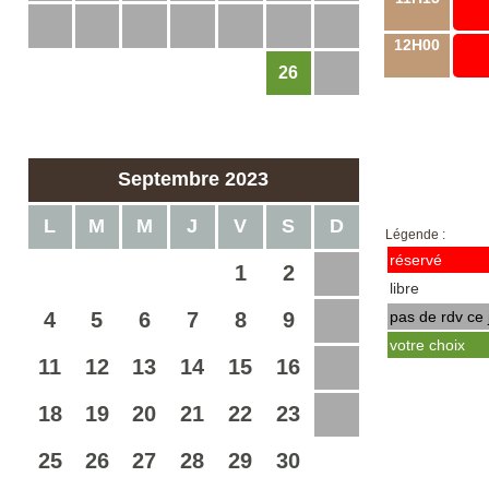
14
15
16
17
18
19
20
12H00
26
21
22
23
24
25
27
28
29
30
31
Septembre 2023
L
M
M
J
V
S
D
Légende :
réservé
1
2
3
libre
4
5
6
7
8
9
pas de rdv ce 
10
votre choix
11
12
13
14
15
16
17
18
19
20
21
22
23
24
25
26
27
28
29
30