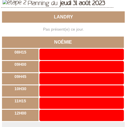
Planning du
jeudi 31 août 2023
LANDRY
Pas présent(e) ce jour.
NOÉMIE
08H15
09H00
09H45
10H30
11H15
12H00