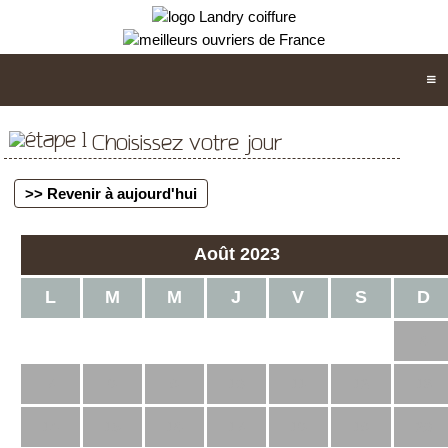
Choisissez votre jour
>> Revenir à aujourd'hui
Août 2023
L
M
M
J
V
S
D
1
2
3
4
5
6
7
8
9
10
11
12
13
14
15
16
17
18
19
20