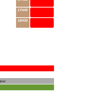
17H45
18H30
jour