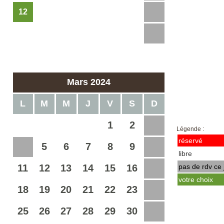
12
13
14
15
16
17
18
19
20
21
22
23
24
25
26
27
28
29
Mars 2024
L
M
M
J
V
S
D
1
2
3
Légende :
réservé
5
6
7
8
9
4
10
libre
11
12
13
14
15
16
pas de rdv ce 
17
votre choix
18
19
20
21
22
23
24
25
26
27
28
29
30
31