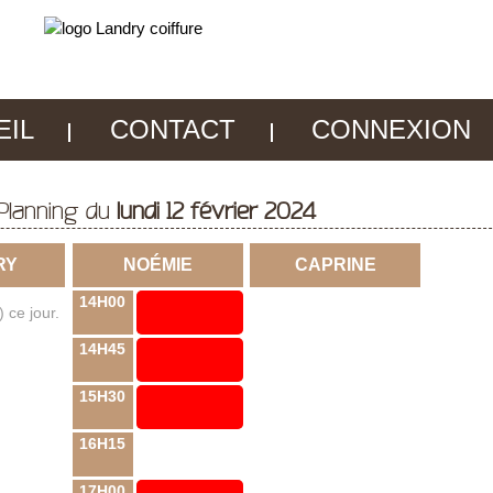
EIL
CONTACT
CONNEXION
Planning du
lundi 12 février 2024
RY
NOÉMIE
CAPRINE
14H00
 ce jour.
14H45
15H30
16H15
17H00