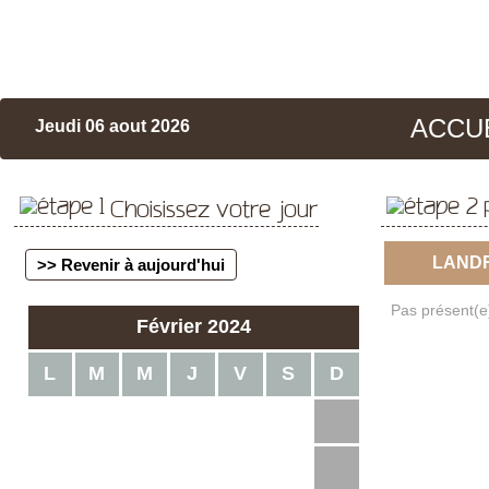
ACCU
Jeudi 06 aout 2026
Choisissez votre jour
LAND
>> Revenir à aujourd'hui
Pas présent(e)
Février 2024
L
M
M
J
V
S
D
1
2
3
4
5
6
7
8
9
10
11