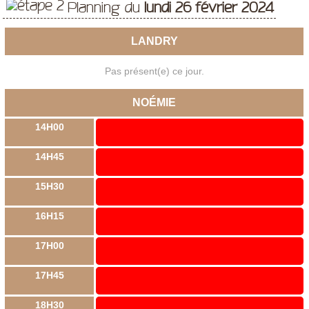
Planning du
lundi 26 février 2024
LANDRY
Pas présent(e) ce jour.
NOÉMIE
14H00
14H45
15H30
16H15
17H00
17H45
18H30