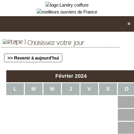
Choisissez votre jour
>> Revenir à aujourd'hui
Février 2024
L
M
M
J
V
S
D
1
2
3
4
5
6
7
8
9
10
11
12
13
14
15
16
17
18