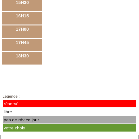
15H30
16H15
17H00
17H45
18H30
Légende :
réservé
libre
pas de rdv ce jour
votre choix