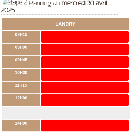
Planning du
mercredi 30 avril
2025
LANDRY
08H15
09H00
09H45
10H30
11H15
12H00
14H00