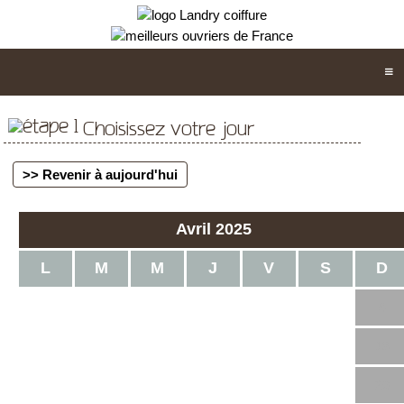
Choisissez votre jour
>> Revenir à aujourd'hui
Avril 2025
L
M
M
J
V
S
D
1
2
3
4
5
6
7
8
9
10
11
12
13
14
15
16
17
18
19
20