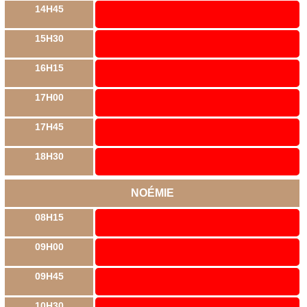
14H45
15H30
16H15
17H00
17H45
18H30
NOÉMIE
08H15
09H00
09H45
10H30