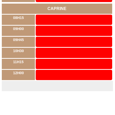
CAPRINE
08H15
09H00
09H45
10H30
11H15
12H00