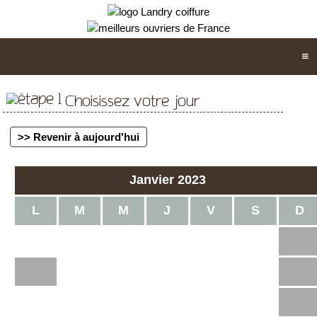
Choisissez votre jour
>> Revenir à aujourd'hui
Janvier 2023
L
M
M
J
V
S
D
1
2
3
4
5
6
7
8
9
10
11
12
13
14
15