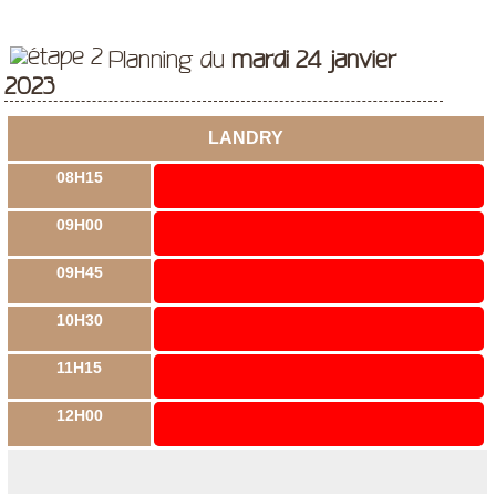
Planning du
mardi 24 janvier
2023
LANDRY
08H15
09H00
09H45
10H30
11H15
12H00