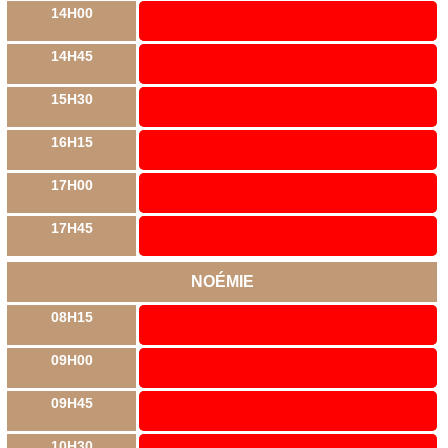
14H00
14H45
15H30
16H15
17H00
17H45
NOÉMIE
08H15
09H00
09H45
10H30